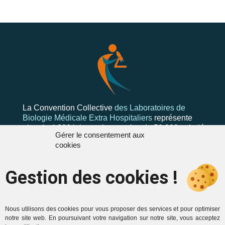
La Convention Collective
des Laboratoires de
Biologie Médicale Extra Hospitaliers
représente
plus de 4 300 laboratoires et plus de 50 000 salariés
Gérer le consentement aux
cookies
Gestion des cookies !
Mentions
Contactez-nous
Mentions légales
Formulaire de
Politique de cookies (UE)
contact
Nous utilisons des cookies pour vous proposer des services et pour optimiser
notre site web. En poursuivant votre navigation sur notre site, vous acceptez
Politique de
labo.convcoll@free.fr