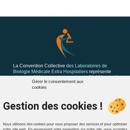
La Convention Collective
des Laboratoires de
Biologie Médicale Extra Hospitaliers
représente
plus de 4 300 laboratoires et plus de 50 000 salariés
Gérer le consentement aux
cookies
Gestion des cookies !
Mentions
Contactez-nous
Mentions légales
Formulaire de
Politique de cookies (UE)
contact
Nous utilisons des cookies pour vous proposer des services et pour optimiser
notre site web. En poursuivant votre navigation sur notre site, vous acceptez