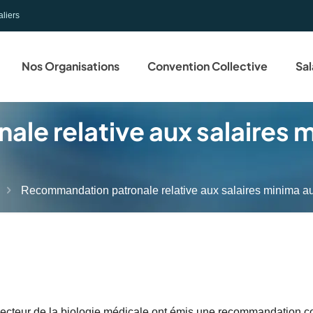
aliers
Nos Organisations
Convention Collective
Sal
le relative aux salaires 
Recommandation patronale relative aux salaires minima 
secteur de la biologie médicale ont émis une recommandation co