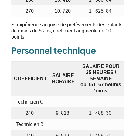
270
10, 720
1 625, 84
Si expérience acquise de prélèvements des enfants
de moins de 5 ans, coefficient augmenté de 10
points.
Personnel technique
SALAIRE POUR
35 HEURES /
SALAIRE
COEFFICIENT
SEMAINE
HORAIRE
ou 151, 67 heures
/ mois
Technicien C
240
9, 813
1 488, 30
Technicien B
240
9, 813
1 488, 30