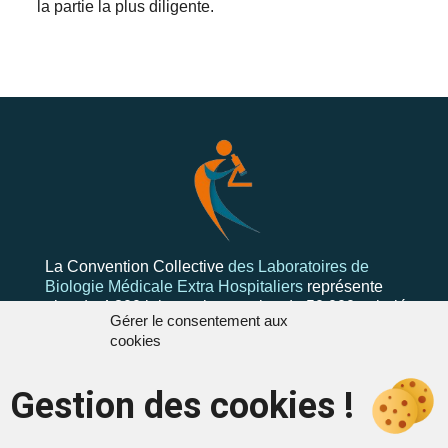
la partie la plus diligente.
La Convention Collective
des Laboratoires de
Biologie Médicale Extra Hospitaliers
représente
plus de 4 300 laboratoires et plus de 50 000 salariés
Gérer le consentement aux
cookies
Gestion des cookies !
Mentions
Contactez-nous
Mentions légales
Formulaire de