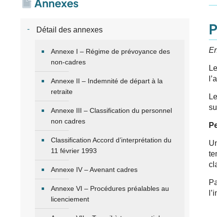
Annexes
P
Détail des annexes
En
Annexe I – Régime de prévoyance des
non-cadres
Le
l’
Annexe II – Indemnité de départ à la
retraite
Le
su
Annexe III – Classification du personnel
non cadres
Pe
Classification Accord d’interprétation du
Un
11 février 1993
te
cl
Annexe IV – Avenant cadres
Pa
Annexe VI – Procédures préalables au
l’
licenciement