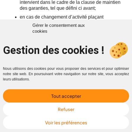
intervient dans le cadre de la clause de maintien
des garanties, tel que défini ci avant;
en cas de changement d’activité plaçant
l’entreprise en dehors du champ d’application
Gérer le consentement aux
de la convention collective des laboratoires de
cookies
biologie médicale.
en cas de décès du salarié.
Gestion des cookies !
3.
Contrôle médical :
L’entreprise ou l’organisme assureur disposent de la
Nous utilisons des cookies pour vous proposer des services et pour optimiser
possibilité de faire procéder aux visites médicales et
notre site web. En poursuivant votre navigation sur notre site, vous acceptez
contrôles qu’ils jugeraient utiles pour se prononcer
leurs utilisations.
sur l’ouverture ou la poursuite du service des
prestations. Le salarié est tenu de se soumettre à la
contrevisite, sauf si le médecin du travail lui délivre
Tout accepter
un avis d’inaptitude. En cas d’impossibilité
d’effectuer le contrôle du fait du salarié, le salarié
Refuser
perdra le bénéfice des prestations correspondantes
pour la période postérieure à la visite. »
Voir les préférences