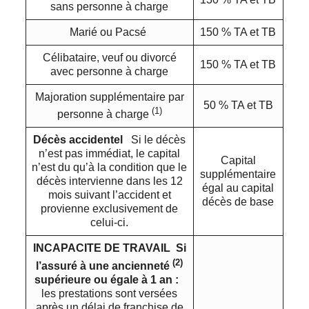
sans personne à charge
Marié ou Pacsé
150 % TA et TB
Célibataire, veuf ou divorcé
150 % TA et TB
avec personne à charge
Majoration supplémentaire par
50 % TA et TB
(1)
personne à charge
Décès accidentel
Si le décès
n’est pas immédiat, le capital
Capital
n’est du qu’à la condition que le
supplémentaire
décès intervienne dans les 12
égal au capital
mois suivant l’accident et
décès de base
provienne exclusivement de
celui-ci.
INCAPACITE DE TRAVAIL
Si
(2)
l’assuré à une ancienneté
supérieure ou égale à 1 an :
les prestations sont versées
après un délai de franchise de