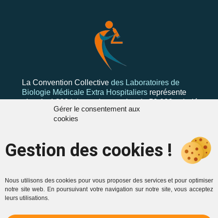
La Convention Collective
des Laboratoires de
Biologie Médicale Extra Hospitaliers
représente
plus de 4 300 laboratoires et plus de 50 000 salariés
Gérer le consentement aux
cookies
Gestion des cookies !
Mentions
Contactez-nous
Mentions légales
Formulaire de
Politique de cookies (UE)
contact
Nous utilisons des cookies pour vous proposer des services et pour optimiser
notre site web. En poursuivant votre navigation sur notre site, vous acceptez
Politique de
labo.convcoll@free.fr
leurs utilisations.
confidentialité
Plan du site